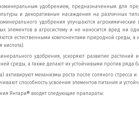
аноминеральным удобрением, предназначенным для пре
культуры и декоративные насаждения на различных тип
номинерального удобрения улучшаются агрохимические п
ных элементов в агросистему и не наносится вред ни одн
яются естественными компонентами природной среды, а имен
 кислота).
минерального удобрения, ускоряют развитие растений и
ей среды, а также делают их устойчивыми против ряда б
а) активируют механизмы роста после соляного стресса 
чивают способность усвоения элементов питания и устойч
ния Янтари® входят следующие прапараты: