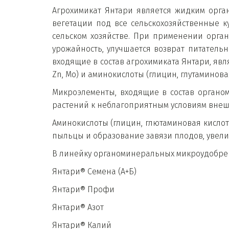
Агрохимикат Янтари является жидким орг
вегетации под все сельскохозяйственные 
сельском хозяйстве. При применении орга
урожайность, улучшается возврат питатель
входящие в состав агрохимиката Янтари, явл
Zn, Mo) и аминокислоты (глицин, глутаминовая
Микроэлементы, входящие в состав органо
растений к неблагоприятным условиям внешн
Аминокислоты (глицин, глютаминовая кислот
пыльцы и образование завязи плодов, увели
В линейку органоминеральных микроудобре
Янтари® Семена (А+Б)
Янтари® Профи
Янтари® Азот
Янтари® Калий