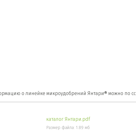
формацию о линейке микроудобрений Янтари® можно по с
каталог Янтари.pdf
Размер файла: 1.89 мб